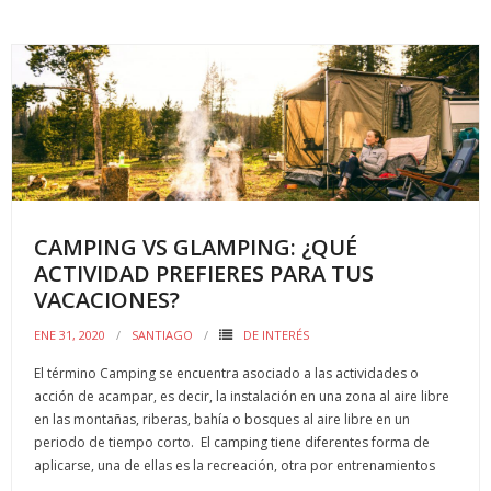
e
itt
ai
m
b
er
l
p
o
ar
o
ti
k
r
CAMPING VS GLAMPING: ¿QUÉ
ACTIVIDAD PREFIERES PARA TUS
VACACIONES?
ENE 31, 2020
SANTIAGO
DE INTERÉS
El término Camping se encuentra asociado a las actividades o
acción de acampar, es decir, la instalación en una zona al aire libre
en las montañas, riberas, bahía o bosques al aire libre en un
periodo de tiempo corto. El camping tiene diferentes forma de
aplicarse, una de ellas es la recreación, otra por entrenamientos