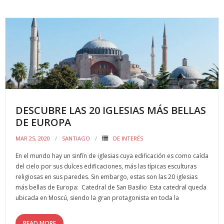
e
itt
ai
m
b
er
l
p
o
ar
o
ti
k
r
DESCUBRE LAS 20 IGLESIAS MÁS BELLAS
DE EUROPA
MAR 25, 2020
SANTIAGO
DE INTERÉS
En el mundo hay un sinfín de iglesias cuya edificación es como caída
del cielo por sus dulces edificaciones, más las típicas esculturas
religiosas en sus paredes. Sin embargo, estas son las 20 iglesias
más bellas de Europa: Catedral de San Basilio Esta catedral queda
ubicada en Moscú, siendo la gran protagonista en toda la
READ MORE