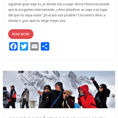
siguiente gran viaje es ¿A dónde voy a viajar ahora? Entonces puede
que te preguntes internamente ¿cómo planificar un viaje a un lugar
del que no sepa nada? ¿Es acaso eso posible? Con tantos sitios a
dónde ir ¿por qué no elegir mejor uno
READ MORE
F
T
E
C
ac
w
m
o
e
itt
ai
m
b
er
l
p
o
ar
o
ti
k
r