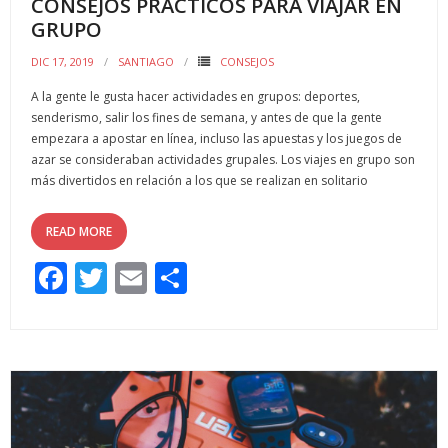
CONSEJOS PRÁCTICOS PARA VIAJAR EN
GRUPO
DIC 17, 2019
SANTIAGO
CONSEJOS
A la gente le gusta hacer actividades en grupos: deportes,
senderismo, salir los fines de semana, y antes de que la gente
empezara a apostar en línea, incluso las apuestas y los juegos de
azar se consideraban actividades grupales. Los viajes en grupo son
más divertidos en relación a los que se realizan en solitario
READ MORE
F
T
E
C
ac
w
m
o
e
itt
ai
m
b
er
l
p
o
ar
o
ti