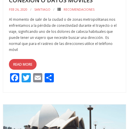
CONEXIÓN O DATOS MÓVILES
FEB 26, 2020
SANTIAGO
RECOMENDACIONES
Al momento de salir de la ciudad o de zonas metropolitanas nos
enfrentamos a la pérdida de conectividad durante el trayecto o el
viaje, significando uno de los dolores de cabeza habituales que
puede tener un viajero que necesite buscar una dirección. Es
normal que para el rastreo de las direcciones utilice el teléfono
móvil
READ MORE
F
T
E
C
ac
w
m
o
e
itt
ai
m
b
er
l
p
o
ar
o
ti