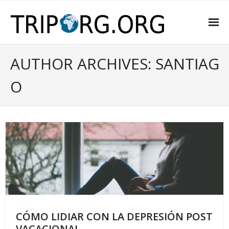
INICIO
AUTHOR ARCHIVES: SANTIAG
SOBRE NOSOTROS
O
CONSEJOS
DE INTERÉS
PRESUPUESTO DE VIAJE
RECOMENDACIONES
CONTACTA CON NOSOTROS
CÓMO LIDIAR CON LA DEPRESIÓN POST
VACACIONAL