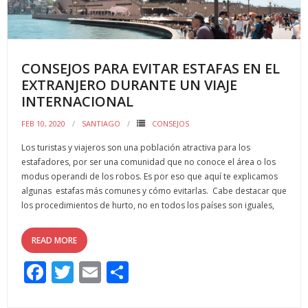
k
r
CONSEJOS PARA EVITAR ESTAFAS EN EL
EXTRANJERO DURANTE UN VIAJE
INTERNACIONAL
FEB 10, 2020
SANTIAGO
CONSEJOS
Los turistas y viajeros son una población atractiva para los
estafadores, por ser una comunidad que no conoce el área o los
modus operandi de los robos. Es por eso que aquí te explicamos
algunas estafas más comunes y cómo evitarlas. Cabe destacar que
los procedimientos de hurto, no en todos los países son iguales,
READ MORE
F
T
E
C
ac
w
m
o