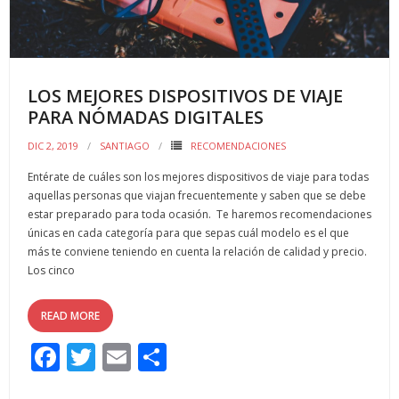
k
r
LOS MEJORES DISPOSITIVOS DE VIAJE
PARA NÓMADAS DIGITALES
DIC 2, 2019
SANTIAGO
RECOMENDACIONES
Entérate de cuáles son los mejores dispositivos de viaje para todas
aquellas personas que viajan frecuentemente y saben que se debe
estar preparado para toda ocasión. Te haremos recomendaciones
únicas en cada categoría para que sepas cuál modelo es el que
más te conviene teniendo en cuenta la relación de calidad y precio.
Los cinco
READ MORE
F
T
E
C
ac
w
m
o