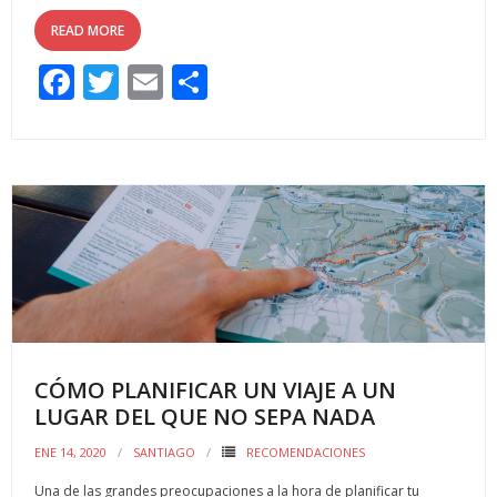
READ MORE
F
T
E
C
ac
w
m
o
e
itt
ai
m
b
er
l
p
o
ar
o
ti
k
r
CÓMO PLANIFICAR UN VIAJE A UN
LUGAR DEL QUE NO SEPA NADA
ENE 14, 2020
SANTIAGO
RECOMENDACIONES
Una de las grandes preocupaciones a la hora de planificar tu