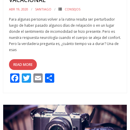
ABR 19, 2020
SANTIAGO
CONSEJOS
Para algunas personas volver a la rutina resulta ser perturbador
luego de haber pasado algunos días de relajación o en un lugar
donde el sentimiento de incomodidad se hizo presente. Pero es
nuestra respuesta neurología cuando el cuerpo se aleja del confort.
Pero la verdadera pregunta es, ¿cuánto tiempo va a durar? Una de
esas
READ MORE
F
T
E
C
ac
w
m
o
e
itt
ai
m
b
er
l
p
o
ar
o
ti