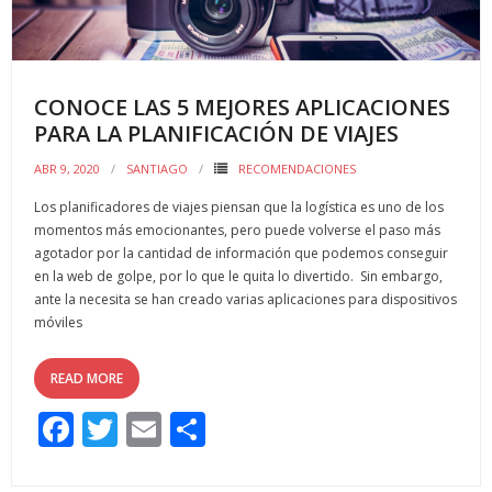
k
r
CONOCE LAS 5 MEJORES APLICACIONES
PARA LA PLANIFICACIÓN DE VIAJES
ABR 9, 2020
SANTIAGO
RECOMENDACIONES
Los planificadores de viajes piensan que la logística es uno de los
momentos más emocionantes, pero puede volverse el paso más
agotador por la cantidad de información que podemos conseguir
en la web de golpe, por lo que le quita lo divertido. Sin embargo,
ante la necesita se han creado varias aplicaciones para dispositivos
móviles
READ MORE
F
T
E
C
ac
w
m
o