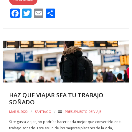
F
T
E
C
ac
w
m
o
e
itt
ai
m
b
er
l
p
o
ar
o
ti
k
r
HAZ QUE VIAJAR SEA TU TRABAJO
SOÑADO
MAR 5, 2020
SANTIAGO
PRESUPUESTO DE VIAJE
Si te gusta viajar, no podrías hacer nada mejor que convertirlo en tu
trabajo soñado. Este es un de los mejores placeres de la vida,