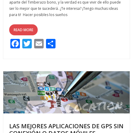
aparte del Timberazo bono, y la verdad es que vivir de ello puede
ser lo mejor que te sucederá. ¿Te interesa? ¡Tengo muchas ideas
para ti! Hacer posibles los sueños
READ MORE
F
T
E
C
ac
w
m
o
e
itt
ai
m
b
er
l
p
o
ar
o
ti
k
r
LAS MEJORES APLICACIONES DE GPS SIN