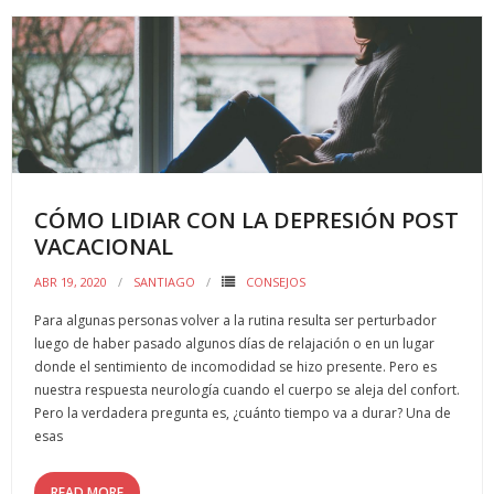
b
er
l
p
o
ar
o
ti
k
r
CÓMO LIDIAR CON LA DEPRESIÓN POST
VACACIONAL
ABR 19, 2020
SANTIAGO
CONSEJOS
Para algunas personas volver a la rutina resulta ser perturbador
luego de haber pasado algunos días de relajación o en un lugar
donde el sentimiento de incomodidad se hizo presente. Pero es
nuestra respuesta neurología cuando el cuerpo se aleja del confort.
Pero la verdadera pregunta es, ¿cuánto tiempo va a durar? Una de
esas
READ MORE