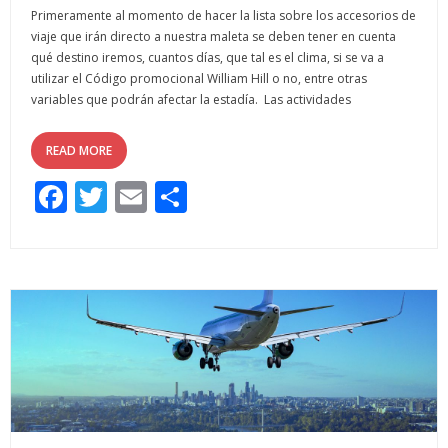
Primeramente al momento de hacer la lista sobre los accesorios de
viaje que irán directo a nuestra maleta se deben tener en cuenta
qué destino iremos, cuantos días, que tal es el clima, si se va a
utilizar el Código promocional William Hill o no, entre otras
variables que podrán afectar la estadía. Las actividades
READ MORE
F
T
E
C
ac
w
m
o
e
itt
ai
m
b
er
l
p
o
ar
o
ti
k
r