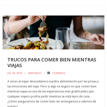
ac
w
m
o
e
itt
ai
m
b
er
l
p
o
ar
o
ti
k
r
TRUCOS PARA COMER BIEN MIENTRAS
VIAJAS
JUL 29, 2019
SANTIAGO
CONSEJOS
A veces al viajar descuidamos nuestra alimentación por las prisas y
las emociones del viaje. Pero si algo es seguro es que comer bien
mientras viajas es una de las experiencias más gratificantes que
cualquier viajero podría pedir mientras se está lejos de casa.
¿Cómo asegurarnos de comer bien sin arriesgarnos a salirnos de
nuestro