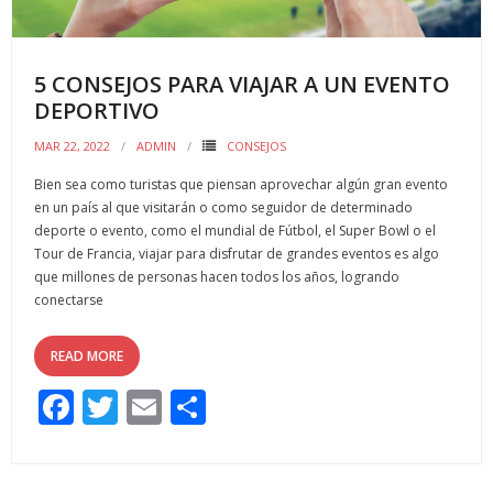
5 CONSEJOS PARA VIAJAR A UN EVENTO
DEPORTIVO
MAR 22, 2022
ADMIN
CONSEJOS
Bien sea como turistas que piensan aprovechar algún gran evento
en un país al que visitarán o como seguidor de determinado
deporte o evento, como el mundial de Fútbol, el Super Bowl o el
Tour de Francia, viajar para disfrutar de grandes eventos es algo
que millones de personas hacen todos los años, logrando
conectarse
READ MORE
F
T
E
C
ac
w
m
o
e
itt
ai
m