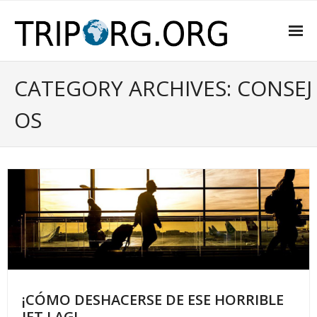
INICIO
CATEGORY ARCHIVES: CONSEJ
SOBRE NOSOTROS
OS
CONSEJOS
DE INTERÉS
PRESUPUESTO DE VIAJE
RECOMENDACIONES
CONTACTA CON NOSOTROS
¡CÓMO DESHACERSE DE ESE HORRIBLE
JET LAG!