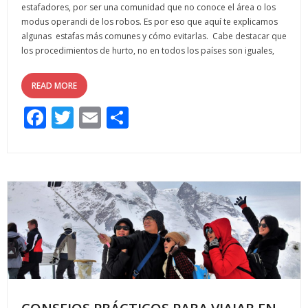
estafadores, por ser una comunidad que no conoce el área o los
modus operandi de los robos. Es por eso que aquí te explicamos
algunas estafas más comunes y cómo evitarlas. Cabe destacar que
los procedimientos de hurto, no en todos los países son iguales,
READ MORE
F
T
E
C
ac
w
m
o
e
itt
ai
m
b
er
l
p
o
ar
o
ti
k
r