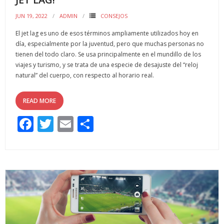
JUN 19, 2022
ADMIN
CONSEJOS
El jet lag es uno de esos términos ampliamente utilizados hoy en
día, especialmente por la juventud, pero que muchas personas no
tienen del todo claro. Se usa principalmente en el mundillo de los
viajes y turismo, y se trata de una especie de desajuste del “reloj
natural” del cuerpo, con respecto al horario real.
READ MORE
F
T
E
C
ac
w
m
o
e
itt
ai
m
b
er
l
p
o
ar
o
ti
k
r