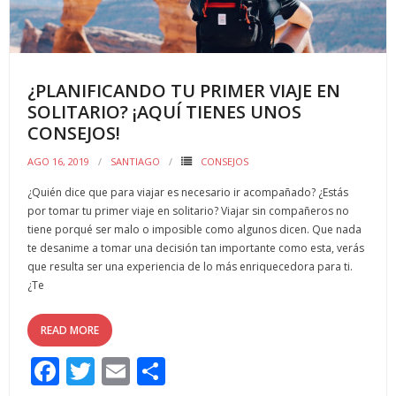
k
r
¿PLANIFICANDO TU PRIMER VIAJE EN
SOLITARIO? ¡AQUÍ TIENES UNOS
CONSEJOS!
AGO 16, 2019
SANTIAGO
CONSEJOS
¿Quién dice que para viajar es necesario ir acompañado? ¿Estás
por tomar tu primer viaje en solitario? Viajar sin compañeros no
tiene porqué ser malo o imposible como algunos dicen. Que nada
te desanime a tomar una decisión tan importante como esta, verás
que resulta ser una experiencia de lo más enriquecedora para ti.
¿Te
READ MORE
F
T
E
C