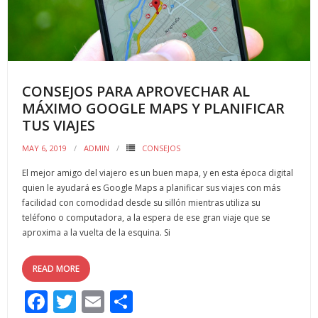
o
ti
k
r
CONSEJOS PARA APROVECHAR AL
MÁXIMO GOOGLE MAPS Y PLANIFICAR
TUS VIAJES
MAY 6, 2019
ADMIN
CONSEJOS
El mejor amigo del viajero es un buen mapa, y en esta época digital
quien le ayudará es Google Maps a planificar sus viajes con más
facilidad con comodidad desde su sillón mientras utiliza su
teléfono o computadora, a la espera de ese gran viaje que se
aproxima a la vuelta de la esquina. Si
READ MORE
F
T
E
C