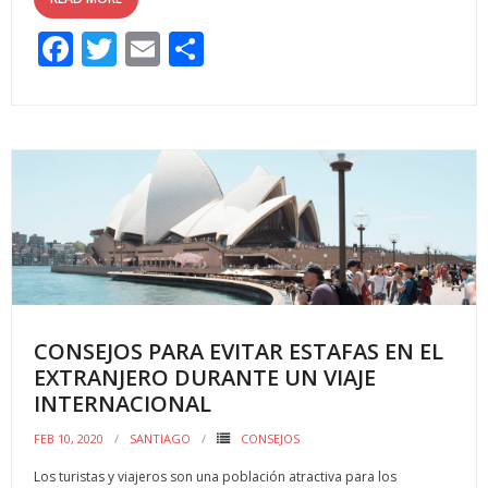
F
T
E
C
ac
w
m
o
e
itt
ai
m
b
er
l
p
o
ar
o
ti
k
r
CONSEJOS PARA EVITAR ESTAFAS EN EL
EXTRANJERO DURANTE UN VIAJE
INTERNACIONAL
FEB 10, 2020
SANTIAGO
CONSEJOS
Los turistas y viajeros son una población atractiva para los