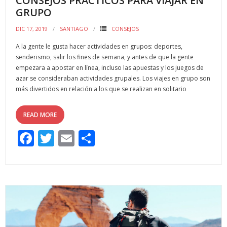
CONSEJOS PRÁCTICOS PARA VIAJAR EN
GRUPO
DIC 17, 2019
SANTIAGO
CONSEJOS
A la gente le gusta hacer actividades en grupos: deportes,
senderismo, salir los fines de semana, y antes de que la gente
empezara a apostar en línea, incluso las apuestas y los juegos de
azar se consideraban actividades grupales. Los viajes en grupo son
más divertidos en relación a los que se realizan en solitario
READ MORE
F
T
E
C
ac
w
m
o
e
itt
ai
m
b
er
l
p
o
ar
o
ti