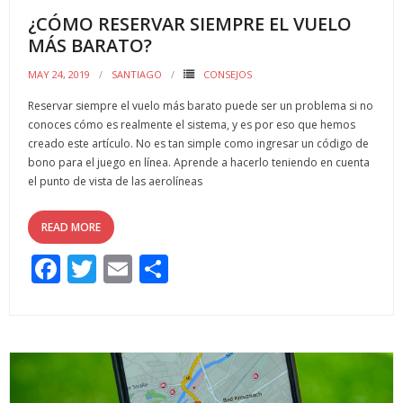
¿CÓMO RESERVAR SIEMPRE EL VUELO
MÁS BARATO?
MAY 24, 2019
SANTIAGO
CONSEJOS
Reservar siempre el vuelo más barato puede ser un problema si no
conoces cómo es realmente el sistema, y es por eso que hemos
creado este artículo. No es tan simple como ingresar un código de
bono para el juego en línea. Aprende a hacerlo teniendo en cuenta
el punto de vista de las aerolíneas
READ MORE
F
T
E
C
ac
w
m
o
e
itt
ai
m
b
er
l
p
o
ar