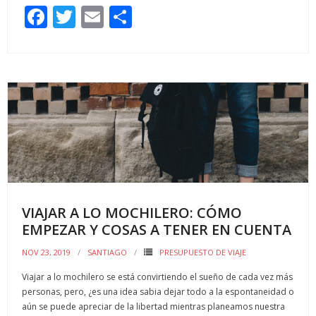
F
T
E
C
ac
w
m
o
e
itt
ai
m
b
er
l
p
o
ar
o
ti
k
r
VIAJAR A LO MOCHILERO: CÓMO
EMPEZAR Y COSAS A TENER EN CUENTA
NOV 23, 2019
SANTIAGO
PRESUPUESTO DE VIAJE
Viajar a lo mochilero se está convirtiendo el sueño de cada vez más
personas, pero, ¿es una idea sabia dejar todo a la espontaneidad o
aún se puede apreciar de la libertad mientras planeamos nuestra