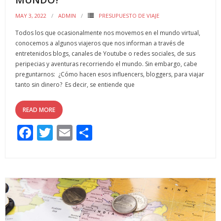
MAY 3, 2022
ADMIN
PRESUPUESTO DE VIAJE
Todos los que ocasionalmente nos movemos en el mundo virtual,
conocemos a algunos viajeros que nos informan a través de
entretenidos blogs, canales de Youtube o redes sociales, de sus
peripecias y aventuras recorriendo el mundo. Sin embargo, cabe
preguntarnos: ¿Cómo hacen esos influencers, bloggers, para viajar
tanto sin dinero? Es decir, se entiende que
READ MORE
F
T
E
C
ac
w
m
o
e
itt
ai
m
b
er
l
p
o
ar
o
ti