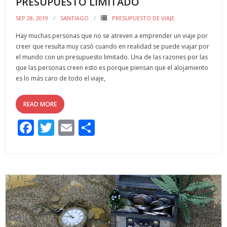
PRESUPUESTO LIMITADO
SEP 28, 2019
SANTIAGO
PRESUPUESTO DE VIAJE
Hay muchas personas que no se atreven a emprender un viaje por
creer que resulta muy casó cuando en realidad se puede viajar por
el mundo con un presupuesto limitado. Una de las razones por las
que las personas creen esto es porque piensan que el alojamiento
es lo más caro de todo el viaje,
READ MORE
F
T
E
C
ac
w
m
o
e
itt
ai
m
b
er
l
p
o
ar
o
ti
k
r