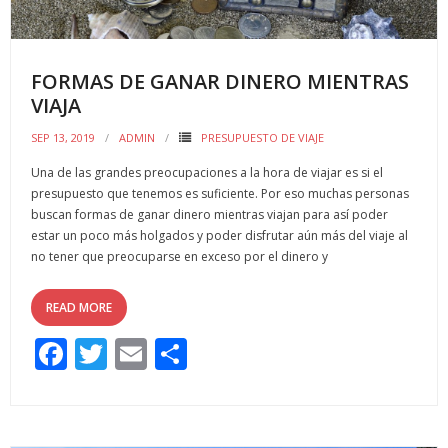
FORMAS DE GANAR DINERO MIENTRAS
VIAJA
SEP 13, 2019
ADMIN
PRESUPUESTO DE VIAJE
Una de las grandes preocupaciones a la hora de viajar es si el
presupuesto que tenemos es suficiente. Por eso muchas personas
buscan formas de ganar dinero mientras viajan para así poder
estar un poco más holgados y poder disfrutar aún más del viaje al
no tener que preocuparse en exceso por el dinero y
READ MORE
F
T
E
C
ac
w
m
o
e
itt
ai
m