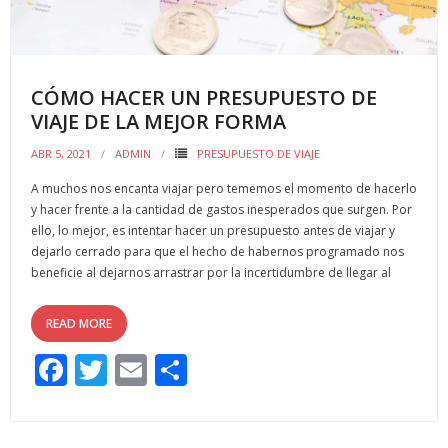
k
r
CÓMO HACER UN PRESUPUESTO DE
VIAJE DE LA MEJOR FORMA
ABR 5, 2021
ADMIN
PRESUPUESTO DE VIAJE
A muchos nos encanta viajar pero tememos el momento de hacerlo
y hacer frente a la cantidad de gastos inesperados que surgen. Por
ello, lo mejor, es intentar hacer un presupuesto antes de viajar y
dejarlo cerrado para que el hecho de habernos programado nos
beneficie al dejarnos arrastrar por la incertidumbre de llegar al
READ MORE
F
T
E
C
ac
w
m
o
e
itt
ai
m