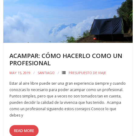
b
er
l
p
o
ar
o
ti
k
r
ACAMPAR: CÓMO HACERLO COMO UN
PROFESIONAL
MAY 15, 2019
SANTIAGO
PRESUPUESTO DE VIAJE
Estar al aire libre puede ser una gran experiencia siempre y cuando
conozcas lo necesario para poder acampar como un profesional.
Puntos simples, pero que a veces no son tomados tan en cuenta,
pueden decidir la calidad de la vivencia que has tenido. Acampa
como un profesional siguiendo estos consejos Conoce lo que
debes y
READ MORE