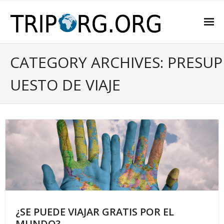
INICIO
CATEGORY ARCHIVES: PRESUP
SOBRE NOSOTROS
UESTO DE VIAJE
CONSEJOS
DE INTERÉS
PRESUPUESTO DE VIAJE
RECOMENDACIONES
CONTACTA CON NOSOTROS
¿SE PUEDE VIAJAR GRATIS POR EL
MUNDO?