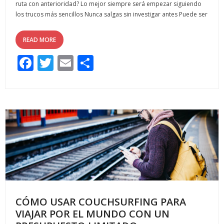
ruta con anterioridad? Lo mejor siempre será empezar siguiendo
los trucos más sencillos Nunca salgas sin investigar antes Puede ser
READ MORE
F
T
E
C
ac
w
m
o
e
itt
ai
m
b
er
l
p
o
ar
o
ti
k
r
CÓMO USAR COUCHSURFING PARA
VIAJAR POR EL MUNDO CON UN