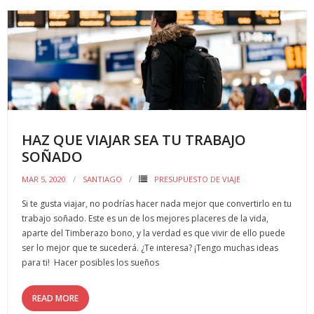
b
er
l
p
o
ar
o
ti
k
r
HAZ QUE VIAJAR SEA TU TRABAJO
SOÑADO
MAR 5, 2020
SANTIAGO
PRESUPUESTO DE VIAJE
Si te gusta viajar, no podrías hacer nada mejor que convertirlo en tu
trabajo soñado. Este es un de los mejores placeres de la vida,
aparte del Timberazo bono, y la verdad es que vivir de ello puede
ser lo mejor que te sucederá. ¿Te interesa? ¡Tengo muchas ideas
para ti! Hacer posibles los sueños
READ MORE