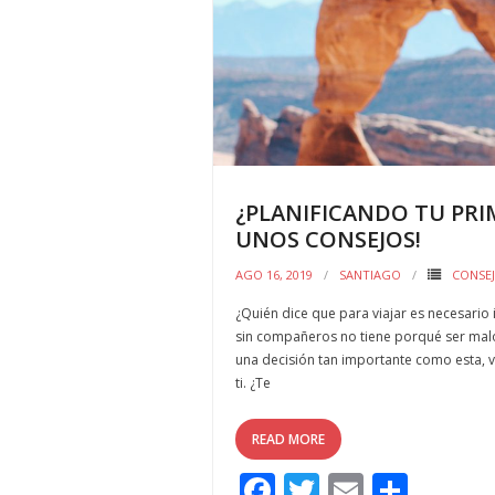
k
r
¿PLANIFICANDO TU PRIM
UNOS CONSEJOS!
AGO 16, 2019
SANTIAGO
CONSE
¿Quién dice que para viajar es necesario 
sin compañeros no tiene porqué ser mal
una decisión tan importante como esta, 
ti. ¿Te
READ MORE
F
T
E
C