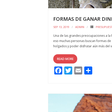
FORMAS DE GANAR DINE
SEP 13, 2019
ADMIN
PRESUPUEST
Una de las grandes preocupaciones a la h
eso muchas personas buscan formas de g
holgados y poder disfrutar aún más del v
READ MORE
F
T
E
C
ac
w
m
o
e
itt
ai
m
b
er
l
p
o
ar
o
ti