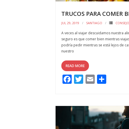
TRUCOS PARA COMER BI
JUL 29, 2019
SANTIAGO
CONSEJ
A veces al viajar descuidamos nuestra ali
seguro es que comer bien mientras viajas 
podría pedir mientras se está lejos de c
nuestro
READ MORE
F
T
E
C
ac
w
m
o
e
itt
ai
m
b
er
l
p
o
ar
o
ti