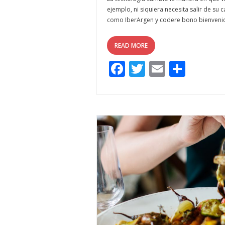
ejemplo, ni siquiera necesita salir de su
como IberArgen y codere bono bienvenida
READ MORE
F
T
E
C
ac
w
m
o
e
itt
ai
m
b
er
l
p
o
ar
o
ti
k
r