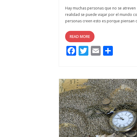
Hay muchas personas que no se atreven 
realidad se puede viajar por el mundo co
personas creen esto es porque piensan qu
READ MORE
F
T
E
C
ac
w
m
o
e
itt
ai
m
b
er
l
p
o
ar
o
ti
k
r