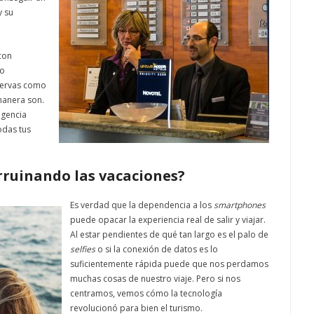
y su
con
mo
eservas como
 manera son.
igencia
todas tus
rruinando las vacaciones?
Es verdad que la dependencia a los
smartphones
puede opacar la experiencia real de salir y viajar.
Al estar pendientes de qué tan largo es el palo de
selfies
o si la conexión de datos es lo
suficientemente rápida puede que nos perdamos
muchas cosas de nuestro viaje. Pero si nos
centramos, vemos cómo la tecnología
revolucionó para bien el turismo.