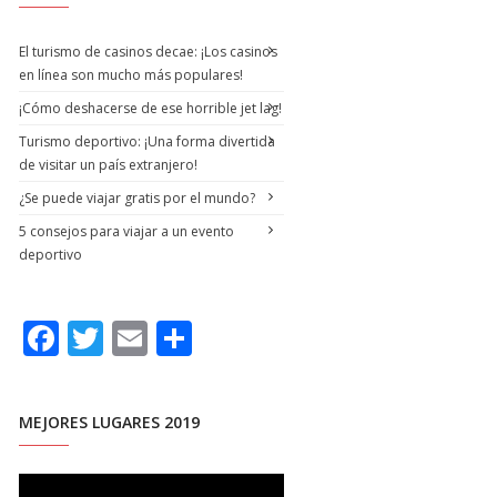
El turismo de casinos decae: ¡Los casinos
en línea son mucho más populares!
¡Cómo deshacerse de ese horrible jet lag!
Turismo deportivo: ¡Una forma divertida
de visitar un país extranjero!
¿Se puede viajar gratis por el mundo?
5 consejos para viajar a un evento
deportivo
F
T
E
C
ac
w
m
o
e
itt
ai
m
MEJORES LUGARES 2019
b
er
l
p
o
ar
Reproductor