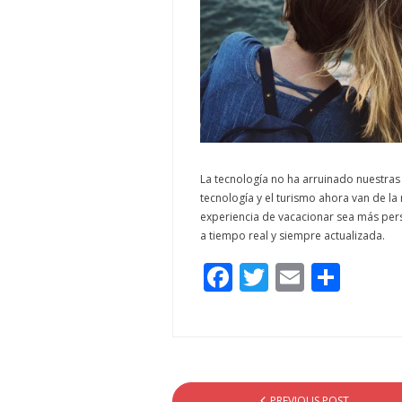
La tecnología no ha arruinado nuestras 
tecnología y el turismo ahora van de l
experiencia de vacacionar sea más perso
a tiempo real y siempre actualizada.
F
T
E
C
ac
w
m
o
e
itt
ai
m
b
er
l
p
o
ar
PREVIOUS POST